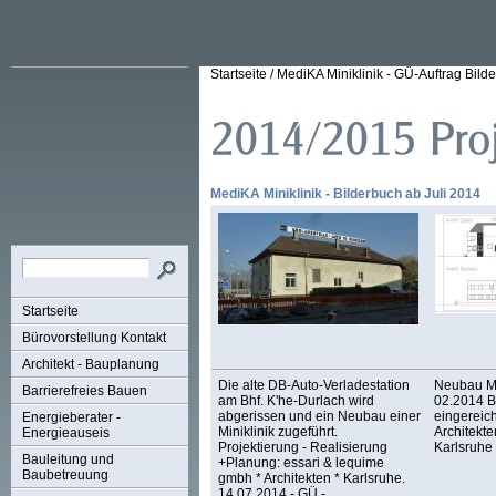
Startseite
/
MediKA Miniklinik - GÜ-Auftrag Bil
MediKA Miniklinik - Bilderbuch ab Juli 2014
Startseite
Bürovorstellung Kontakt
Architekt - Bauplanung
Die alte DB-Auto-Verladestation
Neubau Me
Barrierefreies Bauen
am Bhf. K'he-Durlach wird
02.2014 B
abgerissen und ein Neubau einer
eingereich
Energieberater -
Miniklinik zugeführt.
Architekt
Energieauseis
Projektierung - Realisierung
Karlsruhe
Bauleitung und
+Planung: essari & lequime
Baubetreuung
gmbh * Architekten * Karlsruhe.
14.07.2014 - GÜ -