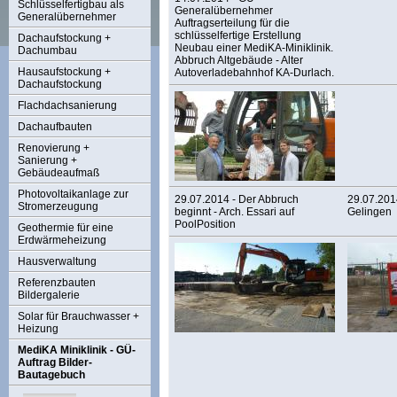
Schlüsselfertigbau als
Generalübernehmer
Generalübernehmer
Auftragserteilung für die
schlüsselfertige Erstellung
Dachaufstockung +
Neubau einer MediKA-Miniklinik.
Dachumbau
Abbruch Altgebäude - Alter
Hausaufstockung +
Autoverladebahnhof KA-Durlach.
Dachaufstockung
Flachdachsanierung
Dachaufbauten
Renovierung +
Sanierung +
Gebäudeaufmaß
Photovoltaikanlage zur
29.07.2014 - Der Abbruch
29.07.2014
Stromerzeugung
beginnt - Arch. Essari auf
Gelingen
PoolPosition
Geothermie für eine
Erdwärmeheizung
Hausverwaltung
Referenzbauten
Bildergalerie
Solar für Brauchwasser +
Heizung
MediKA Miniklinik - GÜ-
Auftrag Bilder-
Bautagebuch