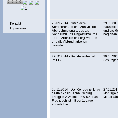
28.09.2014 - Nach dem
29.09.201
Kontakt
Sommerurlaub und Analytik des
Baustellen
Impressum
Abbruchmaterials, das als
und die R
Sondermüll Z3 eingestuft wurde,
beginnen.
ist der Abbruch entsorgt worden
und die Abbrucharbeiten
beendet.
29.10.2014 - Baustellenbetrieb
30.10.2014
im EG
Schutzgerü
27.11.2014 - Der Rohbau ist fertig
27.11.2014
gestellt - der Dachaufschlag
Montage d
erfolgt in 2 Woche - KW 52 - das
Metallstä
Flachdach ist mit der 1. Lage
abgedichtet.